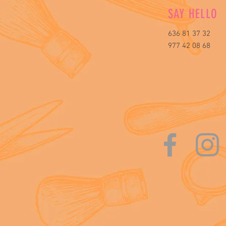
SAY HELLO
636 81 37 32
977 42 08 68